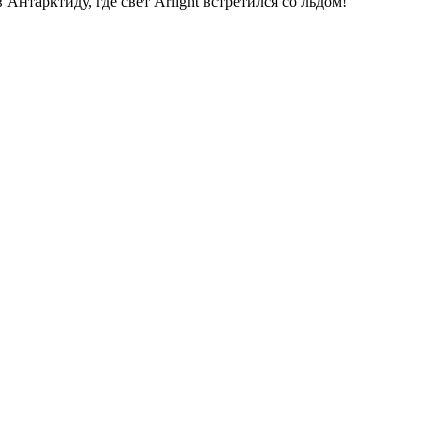
нтарктиду, где свет Arlight встретился со льдом!