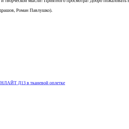
и творческой мысли! Приятного просмотра! Добро пожаловать в А
драшов, Роман Павлушко).
НЛАЙТ Д13 в тканевой оплетке