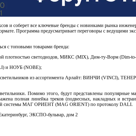
сов и соберет все ключевые бренды с новинками рынка инжене
рмате. Программа предусматривает переговоры с ведущими экс
ься с топовыми товарами бренда:
й плотностью светодиодов, МИКС (MIX), Дим-ту-Ворм (Dim-to-W
I) и НОУБ (NOBE);
 светильников из ассортимента Арлайт: ВИНЧИ (VINCI), ТЕ
 светильники. Помимо этого, будут представлены популярные 
а полная линейка треков (подвесных, накладных и встраива
тной системы МАГ ОРИЕНТ (MAG ORIENT) по протоколу DALI.
 Екатеринбург, ЭКСПО-бульвар, дом 2