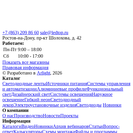
+7 (863) 209 86 60
sale@ledtop.ru
Ростов-на-Дону, пр-кт Шолохова, д. 42
Работаем:
Пн-Пт
9:00 – 18:00
Сб
10:00 - 17:00
Показать все магазины
Правовая информация
© Разработано в
Arlight
, 2026
Каталог
Светодиодные ленты
Источники питания
Системы управления
и автоматизации
Алюминиевые профили
Функциональный
свет
Дизайнерский свет
Системы освещения
Наружное
освещение
Гибкий неон
Светодиодный
декор
Электроустановочные изделия
Светодиоды
Новинки
О компании
О нас
Производство
Новости
Проекты
Информация
Каталоги
Видео
Новинки
Архив вебинаров
Статьи
Вопрос-
ответ
Калькуляторы
Схемы монтажа
Файлы и программы