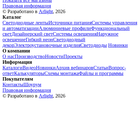
Показать все магазины
Правовая информация
© Разработано в
Arlight
, 2026
Каталог
Светодиодные ленты
Источники питания
Системы управления
и автоматизации
Алюминиевые профили
Функциональный
свет
Дизайнерский свет
Системы освещения
Наружное
освещение
Гибкий неон
Светодиодный
декор
Электроустановочные изделия
Светодиоды
Новинки
О компании
О нас
Производство
Новости
Проекты
Информация
Каталоги
Видео
Новинки
Архив вебинаров
Статьи
Вопрос-
ответ
Калькуляторы
Схемы монтажа
Файлы и программы
Покупателям
Контакты
Шоурум
Правовая информация
© Разработано в
Arlight
, 2026