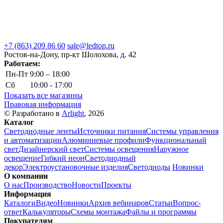
+7 (863) 209 86 60
sale@ledtop.ru
Ростов-на-Дону, пр-кт Шолохова, д. 42
Работаем:
Пн-Пт
9:00 – 18:00
Сб
10:00 - 17:00
Показать все магазины
Правовая информация
© Разработано в
Arlight
, 2026
Каталог
Светодиодные ленты
Источники питания
Системы управления
и автоматизации
Алюминиевые профили
Функциональный
свет
Дизайнерский свет
Системы освещения
Наружное
освещение
Гибкий неон
Светодиодный
декор
Электроустановочные изделия
Светодиоды
Новинки
О компании
О нас
Производство
Новости
Проекты
Информация
Каталоги
Видео
Новинки
Архив вебинаров
Статьи
Вопрос-
ответ
Калькуляторы
Схемы монтажа
Файлы и программы
Покупателям