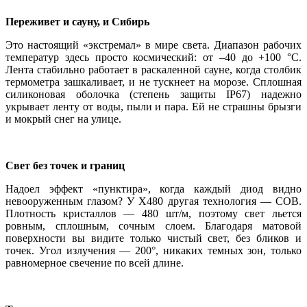
Переживет и сауну, и Сибирь
Это настоящий «экстремал» в мире света. Диапазон рабочих
температур здесь просто космический: от –40 до +100 °C.
Лента стабильно работает в раскаленной сауне, когда столбик
термометра зашкаливает, и не тускнеет на морозе. Сплошная
силиконовая оболочка (степень защиты IP67) надежно
укрывает ленту от воды, пыли и пара. Ей не страшны брызги
и мокрый снег на улице.
Свет без точек и границ
Надоел эффект «пунктира», когда каждый диод видно
невооруженным глазом? У X480 другая технология — COB.
Плотность кристаллов — 480 шт/м, поэтому свет льется
ровным, сплошным, сочным слоем. Благодаря матовой
поверхности вы видите только чистый свет, без бликов и
точек. Угол излучения — 200°, никаких темных зон, только
равномерное свечение по всей длине.