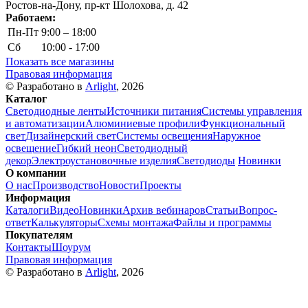
Ростов-на-Дону, пр-кт Шолохова, д. 42
Работаем:
Пн-Пт
9:00 – 18:00
Сб
10:00 - 17:00
Показать все магазины
Правовая информация
© Разработано в
Arlight
, 2026
Каталог
Светодиодные ленты
Источники питания
Системы управления
и автоматизации
Алюминиевые профили
Функциональный
свет
Дизайнерский свет
Системы освещения
Наружное
освещение
Гибкий неон
Светодиодный
декор
Электроустановочные изделия
Светодиоды
Новинки
О компании
О нас
Производство
Новости
Проекты
Информация
Каталоги
Видео
Новинки
Архив вебинаров
Статьи
Вопрос-
ответ
Калькуляторы
Схемы монтажа
Файлы и программы
Покупателям
Контакты
Шоурум
Правовая информация
© Разработано в
Arlight
, 2026