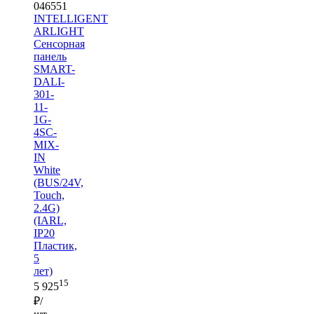
046551
INTELLIGENT
ARLIGHT
Сенсорная
панель
SMART-
DALI-
301-
11-
1G-
4SC-
MIX-
IN
White
(BUS/24V,
Touch,
2.4G)
(IARL,
IP20
Пластик,
5
лет)
15
5 925
₽/