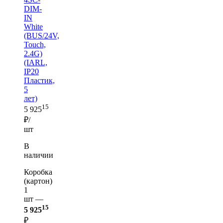
DIM-
IN
White
(BUS/24V,
Touch,
2.4G)
(IARL,
IP20
Пластик,
5
лет)
15
5 925
₽/
шт
В
наличии
Коробка
(картон)
1
шт —
15
5 925
₽