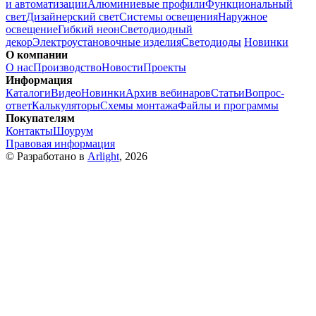
и автоматизации
Алюминиевые профили
Функциональный
свет
Дизайнерский свет
Системы освещения
Наружное
освещение
Гибкий неон
Светодиодный
декор
Электроустановочные изделия
Светодиоды
Новинки
О компании
О нас
Производство
Новости
Проекты
Информация
Каталоги
Видео
Новинки
Архив вебинаров
Статьи
Вопрос-
ответ
Калькуляторы
Схемы монтажа
Файлы и программы
Покупателям
Контакты
Шоурум
Правовая информация
© Разработано в
Arlight
, 2026