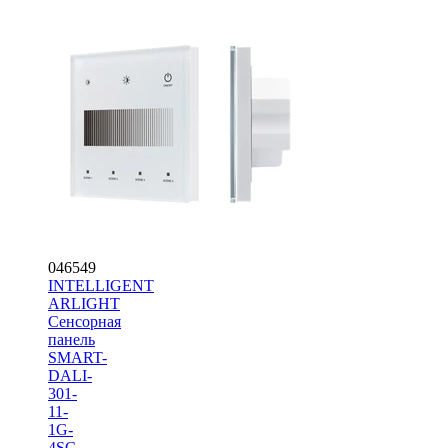
046549
INTELLIGENT
ARLIGHT
Сенсорная
панель
SMART-
DALI-
301-
11-
1G-
4SC-