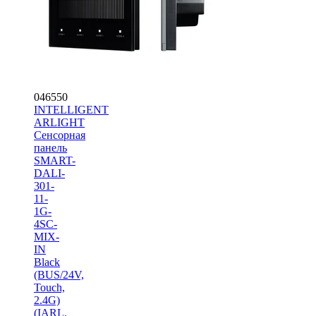
046550
INTELLIGENT
ARLIGHT
Сенсорная
панель
SMART-
DALI-
301-
11-
1G-
4SC-
MIX-
IN
Black
(BUS/24V,
Touch,
2.4G)
(IARL,