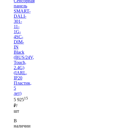
Сенсорная
панель
SMART-
DALI-
301-
11-
1G-
4SC-
DIM-
IN
Black
(BUS/24V,
Touch,
2.4G)
(IARL,
IP20
Пластик,
5
лет)
15
5 925
₽/
шт
В
наличии