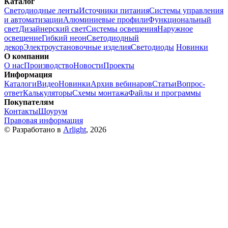
Каталог
Светодиодные ленты
Источники питания
Системы управления
и автоматизации
Алюминиевые профили
Функциональный
свет
Дизайнерский свет
Системы освещения
Наружное
освещение
Гибкий неон
Светодиодный
декор
Электроустановочные изделия
Светодиоды
Новинки
О компании
О нас
Производство
Новости
Проекты
Информация
Каталоги
Видео
Новинки
Архив вебинаров
Статьи
Вопрос-
ответ
Калькуляторы
Схемы монтажа
Файлы и программы
Покупателям
Контакты
Шоурум
Правовая информация
© Разработано в
Arlight
, 2026