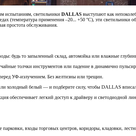
ным испытаниям, светильники
DALLAS
выступают как непоколеб
едах (температура применения –20... +50 °C), эти светильники 
ная простота обслуживания.
 воды: будь то запыленный склад, автомойка или влажные глуби
лучайные толчки инструментов или падение в динамично пульси
 перед УФ-излучением. Без желтизны или трещин.
или холодный белый — и подберите силу, чтобы DALLAS вписалс
ция обеспечивает легкий доступ к драйверу и светодиодной лин
 парковки, входы торговых центров, коридоры, кладовки, лест