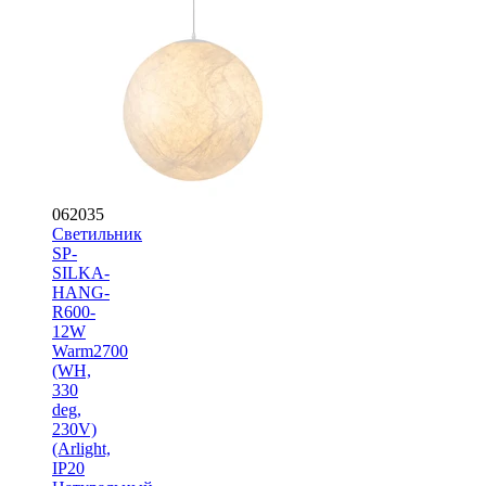
062035
Светильник
SP-
SILKA-
HANG-
R600-
12W
Warm2700
(WH,
330
deg,
230V)
(Arlight,
IP20