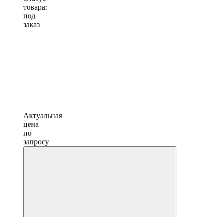
товара:
под
заказ
Актуальная
цена
по
запросу