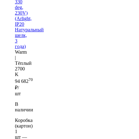
330
deg,
230V)
(Arlight,
IP20
Натуральный
шелк,
3
года)
Warm
|
Тёплый
2700
K
70
94 682
₽/
шт
В
наличии
Коробка
(картон)
1
шт —