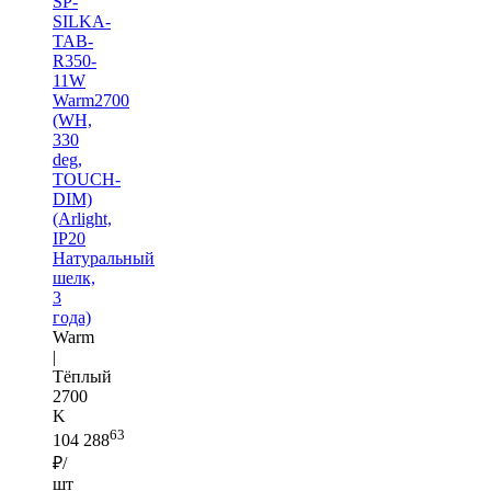
SP-
SILKA-
TAB-
R350-
11W
Warm2700
(WH,
330
deg,
TOUCH-
DIM)
(Arlight,
IP20
Натуральный
шелк,
3
года)
Warm
|
Тёплый
2700
K
63
104 288
₽/
шт