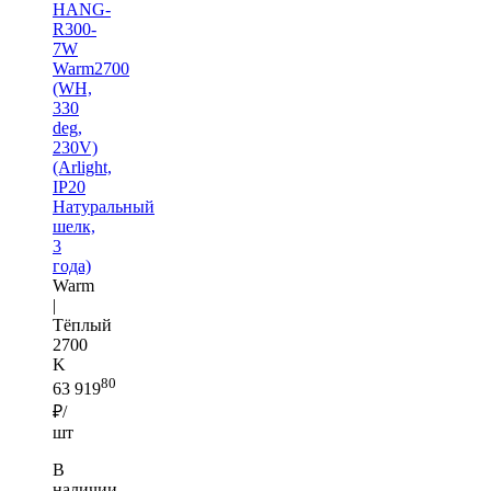
HANG-
R300-
7W
Warm2700
(WH,
330
deg,
230V)
(Arlight,
IP20
Натуральный
шелк,
3
года)
Warm
|
Тёплый
2700
K
80
63 919
₽/
шт
В
наличии