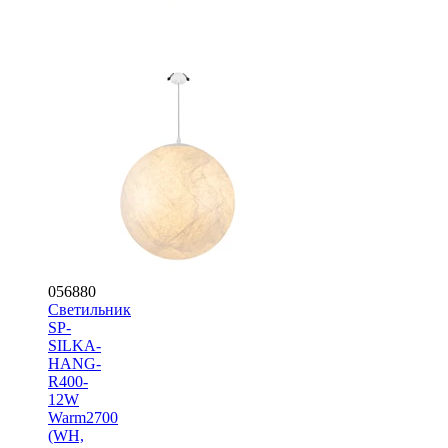
056880
Светильник
SP-
SILKA-
HANG-
R400-
12W
Warm2700
(WH,