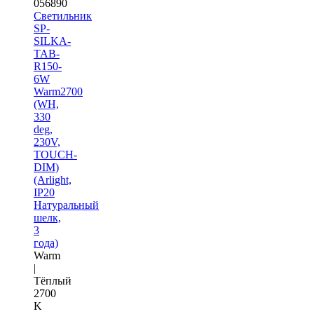
056890
Светильник
SP-
SILKA-
TAB-
R150-
6W
Warm2700
(WH,
330
deg,
230V,
TOUCH-
DIM)
(Arlight,
IP20
Натуральный
шелк,
3
года)
Warm
|
Тёплый
2700
K