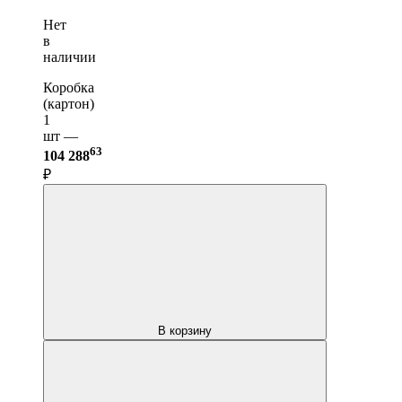
Нет
в
наличии
Коробка
(картон)
1
шт —
63
104 288
₽
В корзину