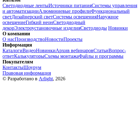
Светодиодные ленты
Источники питания
Системы управления
и автоматизации
Алюминиевые профили
Функциональный
свет
Дизайнерский свет
Системы освещения
Наружное
освещение
Гибкий неон
Светодиодный
декор
Электроустановочные изделия
Светодиоды
Новинки
О компании
О нас
Производство
Новости
Проекты
Информация
Каталоги
Видео
Новинки
Архив вебинаров
Статьи
Вопрос-
ответ
Калькуляторы
Схемы монтажа
Файлы и программы
Покупателям
Контакты
Шоурум
Правовая информация
© Разработано в
Arlight
, 2026