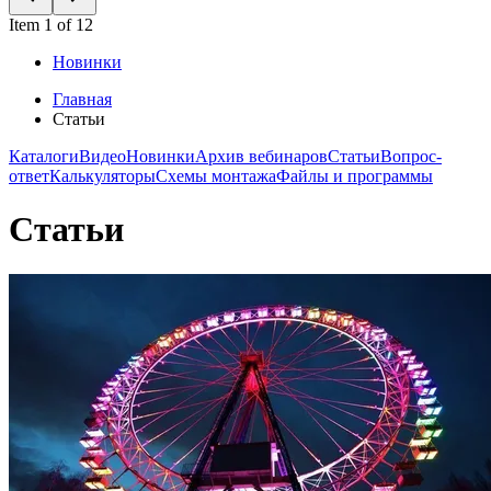
Item 1 of 12
Новинки
Главная
Статьи
Каталоги
Видео
Новинки
Архив вебинаров
Статьи
Вопрос-
ответ
Калькуляторы
Схемы монтажа
Файлы и программы
Статьи