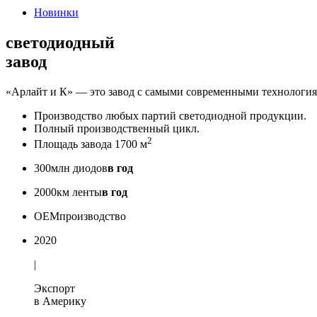
Новинки
светодиодный
завод
«Арлайт и К» — это завод с самыми современными технология
Производство любых партий светодиодной продукции.
Полный производственный цикл.
2
Площадь завода 1700 м
300
млн диодов
в год
2000
км ленты
в год
OEM
производство
2020
|
Экспорт
в Америку