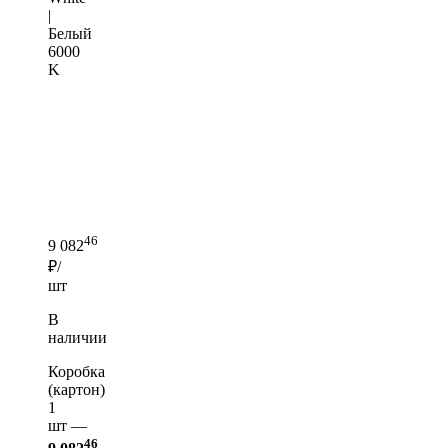
|
Белый
6000
K
46
9 082
₽/
шт
В
наличии
Коробка
(картон)
1
шт —
46