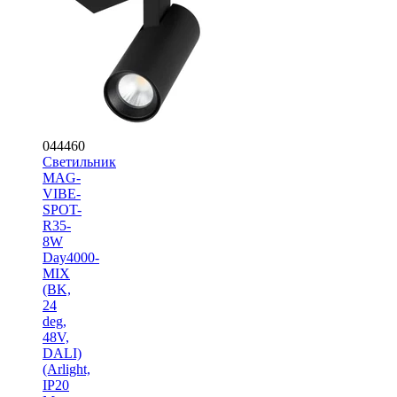
044460
Светильник
MAG-
VIBE-
SPOT-
R35-
8W
Day4000-
MIX
(BK,
24
deg,
48V,
DALI)
(Arlight,
IP20