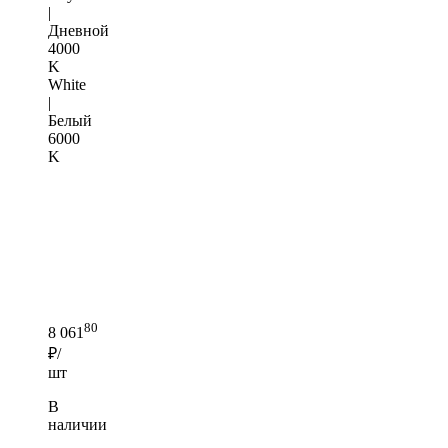
|
Дневной
4000
K
White
|
Белый
6000
K
80
8 061
₽/
шт
В
наличии