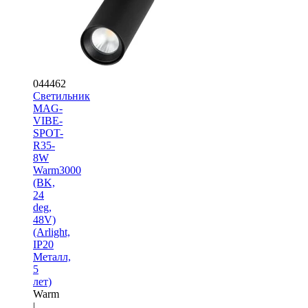
044462
Светильник
MAG-
VIBE-
SPOT-
R35-
8W
Warm3000
(BK,
24
deg,
48V)
(Arlight,
IP20
Металл,
5
лет)
Warm
|