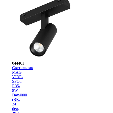
044461
Светильник
MAG-
VIBE-
SPOT-
R35-
8W
Day4000
(BK,
24
deg,