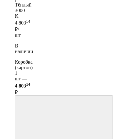
Тёплый
3000
K
14
4 803
₽/
шт
В
наличии
Коробка
(картон)
1
шт —
14
4 803
₽