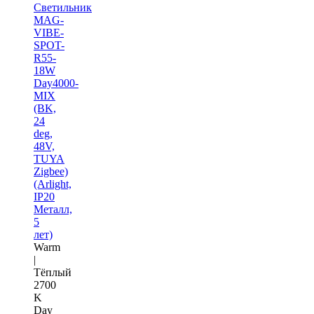
Светильник
MAG-
VIBE-
SPOT-
R55-
18W
Day4000-
MIX
(BK,
24
deg,
48V,
TUYA
Zigbee)
(Arlight,
IP20
Металл,
5
лет)
Warm
|
Тёплый
2700
K
Day