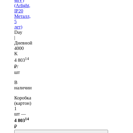
48V)
(Arlight,
IP20
Металл,
5
лет)
Day
|
Дневной
4000
K
14
4 803
₽/
шт
В
наличии
Коробка
(картон)
1
шт —
14
4 803
₽