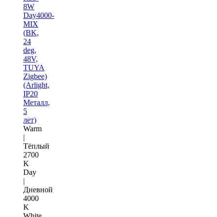
8W
Day4000-
MIX
(BK,
24
deg,
48V,
TUYA
Zigbee)
(Arlight,
IP20
Металл,
5
лет)
Warm
|
Тёплый
2700
K
Day
|
Дневной
4000
K
White