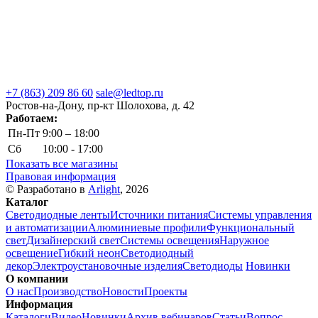
+7 (863) 209 86 60
sale@ledtop.ru
Ростов-на-Дону, пр-кт Шолохова, д. 42
Работаем:
Пн-Пт
9:00 – 18:00
Сб
10:00 - 17:00
Показать все магазины
Правовая информация
© Разработано в
Arlight
, 2026
Каталог
Светодиодные ленты
Источники питания
Системы управления
и автоматизации
Алюминиевые профили
Функциональный
свет
Дизайнерский свет
Системы освещения
Наружное
освещение
Гибкий неон
Светодиодный
декор
Электроустановочные изделия
Светодиоды
Новинки
О компании
О нас
Производство
Новости
Проекты
Информация
Каталоги
Видео
Новинки
Архив вебинаров
Статьи
Вопрос-