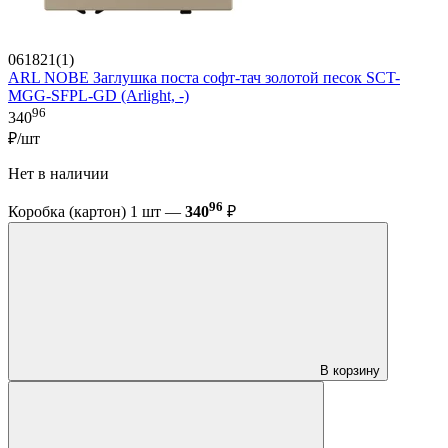
061821(1)
ARL NOBE Заглушка поста софт-тач золотой песок SCT-
MGG-SFPL-GD (Arlight, -)
96
340
₽/шт
Нет в наличии
96
Коробка (картон) 1 шт —
340
₽
В корзину