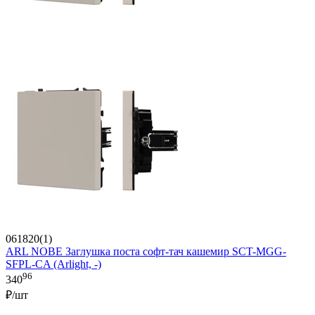
061820(1)
ARL NOBE Заглушка поста софт-тач кашемир SCT-MGG-
SFPL-CA (Arlight, -)
96
340
₽/шт