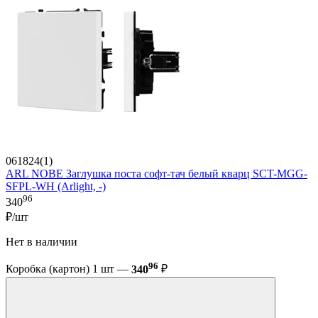
061824(1)
ARL NOBE Заглушка поста софт-тач белый кварц SCT-MGG-
SFPL-WH (Arlight, -)
96
340
₽/шт
Нет в наличии
96
Коробка (картон) 1 шт —
340
₽