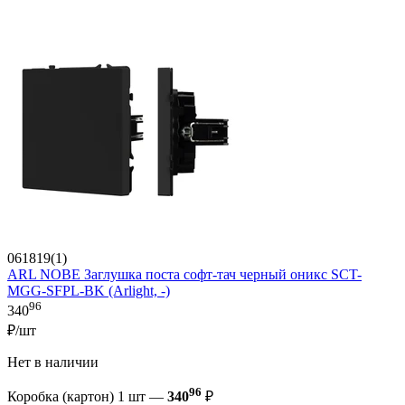
061819(1)
ARL NOBE Заглушка поста софт-тач черный оникс SCT-
MGG-SFPL-BK (Arlight, -)
96
340
₽/шт
Нет в наличии
96
Коробка (картон) 1 шт —
340
₽