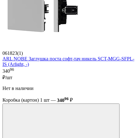
061823(1)
ARL NOBE Заглушка поста софт-тач никель SCT-MGG-SFPL-
IS (Arlight, -)
96
340
₽/шт
Нет в наличии
96
Коробка (картон) 1 шт —
340
₽