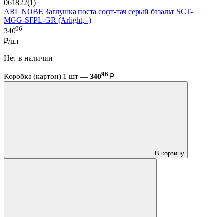
061822(1)
ARL NOBE Заглушка поста софт-тач серый базальт SCT-
MGG-SFPL-GR (Arlight, -)
96
340
₽/шт
Нет в наличии
96
Коробка (картон) 1 шт —
340
₽
В корзину