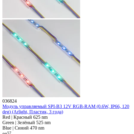
036824
Модуль управляемый SPI-B3 12V RGB-RAM (0.6W, IP66, 120
deg) (Arlight, Пластик, 3 года)
Red | Красный 625 nm
Green | Зелёный 525 nm
Blue | Синий 470 nm
57