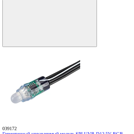
039172
Герметичный управляемый модуль SPI-UVR-D12 5V RGB-