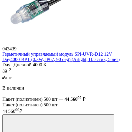
043439
Герметичный управляемый модуль SPI-UVR-D12 12V
Day4000-BPT (0.3W, IP67, 90 deg) (Arlight, Пластик, 5 лет)
Day | Дневной 4000 K
12
89
₽/шт
В наличии
00
Пакет (полиэтилен) 500 шт —
44 560
₽
Пакет (полиэтилен) 500 шт
00
44 560
₽