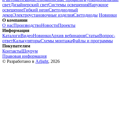
свет
Дизайнерский свет
Системы освещения
Наружное
освещение
Гибкий неон
Светодиодный
декор
Электроустановочные изделия
Светодиоды
Новинки
О компании
О нас
Производство
Новости
Проекты
Информация
Каталоги
Видео
Новинки
Архив вебинаров
Статьи
Вопрос-
ответ
Калькуляторы
Схемы монтажа
Файлы и программы
Покупателям
Контакты
Шоурум
Правовая информация
© Разработано в
Arlight
, 2026