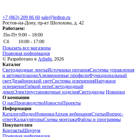
+7 (863) 209 86 60
sale@ledtop.ru
Ростов-на-Дону, пр-кт Шолохова, д. 42
Работаем:
Пн-Пт
9:00 – 18:00
Сб
10:00 - 17:00
Показать все магазины
Правовая информация
© Разработано в
Arlight
, 2026
Каталог
Светодиодные ленты
Источники питания
Системы управления
и автоматизации
Алюминиевые профили
Функциональный
свет
Дизайнерский свет
Системы освещения
Наружное
освещение
Гибкий неон
Светодиодный
декор
Электроустановочные изделия
Светодиоды
Новинки
О компании
О нас
Производство
Новости
Проекты
Информация
Каталоги
Видео
Новинки
Архив вебинаров
Статьи
Вопрос-
ответ
Калькуляторы
Схемы монтажа
Файлы и программы
Покупателям
Контакты
Шоурум
Правовая информация