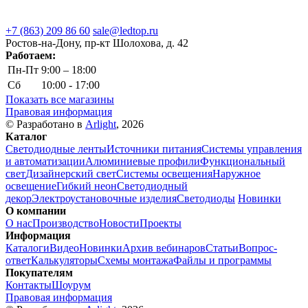
+7 (863) 209 86 60
sale@ledtop.ru
Ростов-на-Дону, пр-кт Шолохова, д. 42
Работаем:
Пн-Пт
9:00 – 18:00
Сб
10:00 - 17:00
Показать все магазины
Правовая информация
© Разработано в
Arlight
, 2026
Каталог
Светодиодные ленты
Источники питания
Системы управления
и автоматизации
Алюминиевые профили
Функциональный
свет
Дизайнерский свет
Системы освещения
Наружное
освещение
Гибкий неон
Светодиодный
декор
Электроустановочные изделия
Светодиоды
Новинки
О компании
О нас
Производство
Новости
Проекты
Информация
Каталоги
Видео
Новинки
Архив вебинаров
Статьи
Вопрос-
ответ
Калькуляторы
Схемы монтажа
Файлы и программы
Покупателям
Контакты
Шоурум
Правовая информация