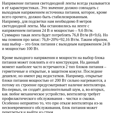
Напряжение питания светодиодной ленты всегда указывается
в её характеристиках. Это значение должно совпадать с
выходным напряжением источника питания, которое, кроме
всего прочего, должно быть стабилизированным.
Например, для подсветки нам необходимо 8 метров
светодиодной ленты. Мы остановились на ленте с
напряжением питания 24 В и мощностью – 9,6 Вт/м.
Суммарно такая лента будет потреблять 76,8 Вт/м (8×9,6). Но
мы помним про запас: 76,8+20%=92,16 Вт/м. Таким образом,
наш выбор – это блок питания с выходным напряжением 24 В
и мощностью 100 Вт.
Кроме выходного напряжения и мощности на выбор блока
питания может повлиять и его конструкция. На данный
момент наиболее часто встречаются 2 тип блоков питания –
герметичные и открытые, в защитном кожухе. Последние
дешевле, но имеют ряд недостатков. Например, открытые
блоки питания мощностью от 200 Вт сильно нагреваются, а
потому их строение предусматривает наличие вентилятора.
Во-первых, он создаёт дополнительный шум, а, во-вторых,
как любое механическое устройство, вентилятор требует
профилактического обслуживания – чистки и смазки.
Особенно неприятно то, что при отказе вентилятора из-за
несвоевременного обслуживания, блок питания может
перегреться и выйти из строя.