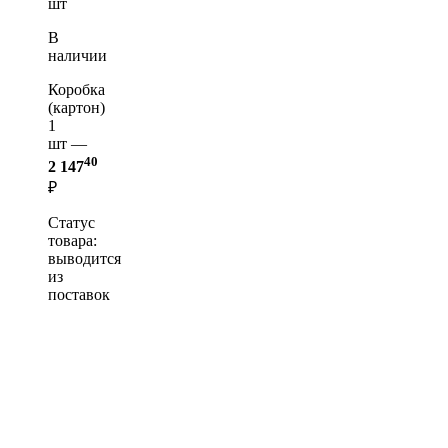
шт
В
наличии
Коробка
(картон)
1
шт —
40
2 147
₽
Статус
товара:
выводится
из
поставок