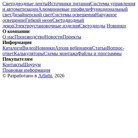
Светодиодные ленты
Источники питания
Системы управления
и автоматизации
Алюминиевые профили
Функциональный
свет
Дизайнерский свет
Системы освещения
Наружное
освещение
Гибкий неон
Светодиодный
декор
Электроустановочные изделия
Светодиоды
Новинки
О компании
О нас
Производство
Новости
Проекты
Информация
Каталоги
Видео
Новинки
Архив вебинаров
Статьи
Вопрос-
ответ
Калькуляторы
Схемы монтажа
Файлы и программы
Покупателям
Контакты
Шоурум
Правовая информация
© Разработано в
Arlight
, 2026