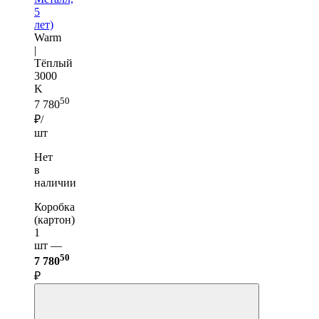
5
лет)
Warm
|
Тёплый
3000
K
50
7 780
₽/
шт
Нет
в
наличии
Коробка
(картон)
1
шт —
50
7 780
₽