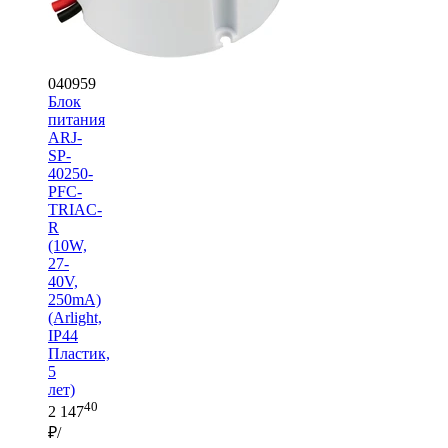
040959
Блок
питания
ARJ-
SP-
40250-
PFC-
TRIAC-
R
(10W,
27-
40V,
250mA)
(Arlight,
IP44
Пластик,
5
лет)
40
2 147
₽/