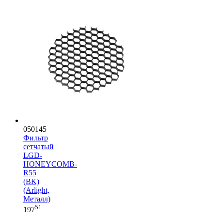
050145
Фильтр
сетчатый
LGD-
HONEYCOMB-
R55
(BK)
(Arlight,
Металл)
51
197