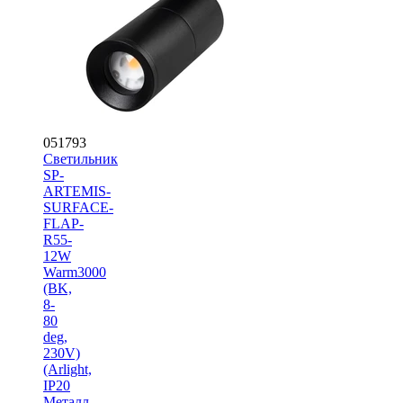
051793
Светильник
SP-
ARTEMIS-
SURFACE-
FLAP-
R55-
12W
Warm3000
(BK,
8-
80
deg,
230V)
(Arlight,
IP20
Металл,