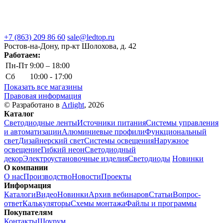
+7 (863) 209 86 60
sale@ledtop.ru
Ростов-на-Дону, пр-кт Шолохова, д. 42
Работаем:
Пн-Пт
9:00 – 18:00
Сб
10:00 - 17:00
Показать все магазины
Правовая информация
© Разработано в
Arlight
, 2026
Каталог
Светодиодные ленты
Источники питания
Системы управления
и автоматизации
Алюминиевые профили
Функциональный
свет
Дизайнерский свет
Системы освещения
Наружное
освещение
Гибкий неон
Светодиодный
декор
Электроустановочные изделия
Светодиоды
Новинки
О компании
О нас
Производство
Новости
Проекты
Информация
Каталоги
Видео
Новинки
Архив вебинаров
Статьи
Вопрос-
ответ
Калькуляторы
Схемы монтажа
Файлы и программы
Покупателям
Контакты
Шоурум