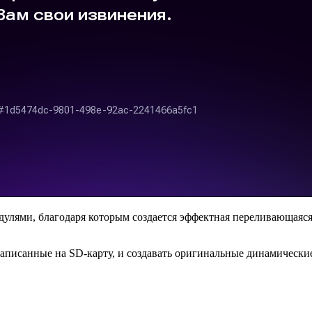
лями, благодаря которым создается эффектная переливающаяся п
аписанные на SD-карту, и создавать оригинальные динамически