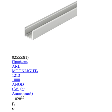
025553(1)
Профиль
ARL-
MOONLIGHT-
1213-
1000
ANOD
(Arlight,
Алюминий)
37
1 028
₽/
м