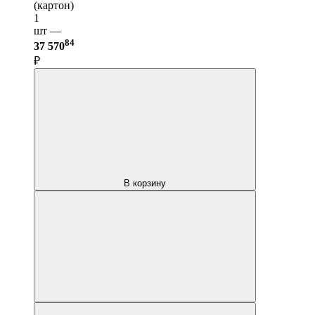
(картон)
1
шт —
84
37 570
₽
В корзину