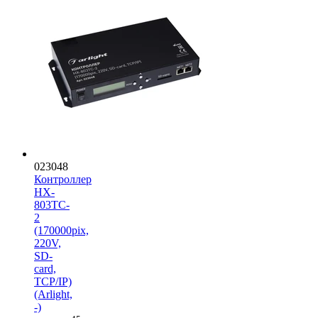
023048
Контроллер
HX-
803TC-
2
(170000pix,
220V,
SD-
card,
TCP/IP)
(Arlight,
-)