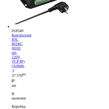
018549
Контроллер
HX-
801RC
(8192
pix,
220V,
TCP/IP)
(Arlight,
-)
84
37 570
₽/
шт
В
наличии
Коробка