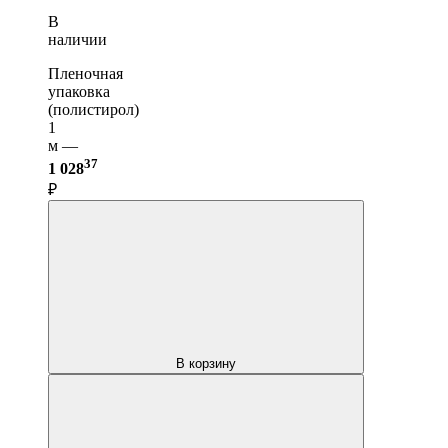
В
наличии
Пленочная
упаковка
(полистирол)
1
м —
37
1 028
₽
В корзину