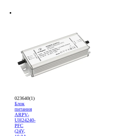
023640(1)
Блок
питания
ARPV-
UH24240-
PFC
(24V,