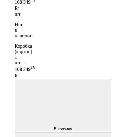
45
108 349
₽/
шт
Нет
в
наличии
Коробка
(картон)
1
шт —
45
108 349
₽
В корзину