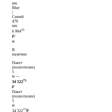
nm
Blue
|
Синий
470
nm
55
6 904
₽/
м
В
наличии
Пакет
(полиэтилен)
5
м —
75
34 522
₽
Пакет
(полиэтилен)
5
м
75
34 522
₽