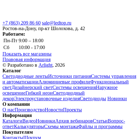
+7 (863) 209 86 60
sale@ledtop.ru
Ростов-на-Дону, пр-кт Шолохова, д. 42
Работаем:
Пн-Пт
9:00 – 18:00
Сб
10:00 - 17:00
Показать все магазины
Правовая информация
© Разработано в
Arlight
, 2026
Каталог
Светодиодные ленты
Источники питания
Системы управления
и автоматизации
Алюминиевые профили
Функциональный
свет
Дизайнерский свет
Системы освещения
Наружное
освещение
Гибкий неон
Светодиодный
декор
Электроустановочные изделия
Светодиоды
Новинки
О компании
О нас
Производство
Новости
Проекты
Информация
Каталоги
Видео
Новинки
Архив вебинаров
Статьи
Вопрос-
ответ
Калькуляторы
Схемы монтажа
Файлы и программы
Покупателям
Контакты
Шоурум