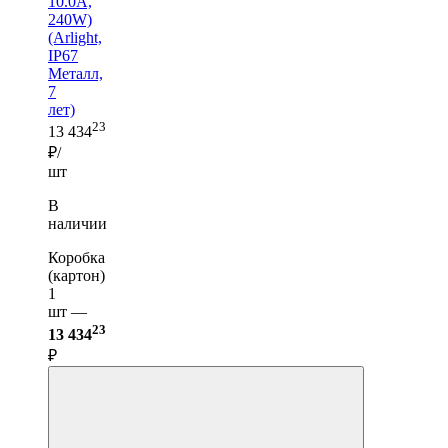
10.0A,
240W)
(Arlight,
IP67
Металл,
7
лет)
23
13 434
₽/
шт
В
наличии
Коробка
(картон)
1
шт —
23
13 434
₽