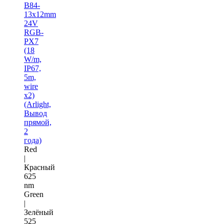
B84-
13x12mm
24V
RGB-
PX7
(18
W/m,
IP67,
5m,
wire
x2)
(Arlight,
Вывод
прямой,
2
года)
Red
|
Красный
625
nm
Green
|
Зелёный
525