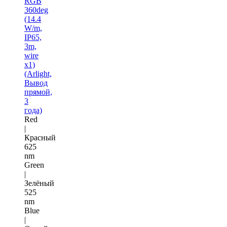
RGB
360deg
(14.4
W/m,
IP65,
3m,
wire
x1)
(Arlight,
Вывод
прямой,
3
года)
Red
|
Красный
625
nm
Green
|
Зелёный
525
nm
Blue
|