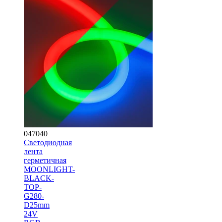
047040
Светодиодная
лента
герметичная
MOONLIGHT-
BLACK-
TOP-
G280-
D25mm
24V