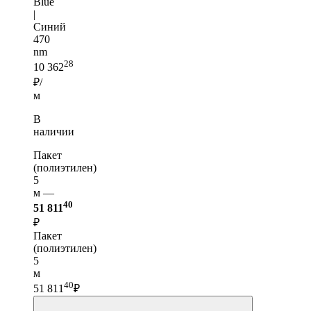
Blue
|
Синий
470
nm
28
10 362
₽/
м
В
наличии
Пакет
(полиэтилен)
5
м —
40
51 811
₽
Пакет
(полиэтилен)
5
м
40
51 811
₽