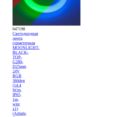
047198
Светодиодная
лента
герметичная
MOONLIGHT-
BLACK-
TOP-
G280-
D25mm
24V
RGB
360deg
(14.4
W/m,
IP65,
1m,
wire
x1)
(Arlight,