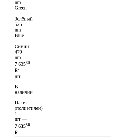
nm
Green
|
Зелёный
525
nm
Blue
|
Синий
470
nm
36
7 635
₽/
шт
В
наличии
Пакет
(полиэтилен)
1
шт —
36
7 635
₽