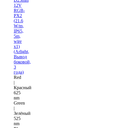
D25mm
12V
RGB-
PX2
(21.6
W/m,
IP65,
5m,
wire
x1)
(Arlight,
Вывод
боковой,
3
года)
Red
|
Красный
625
nm
Green
|
Зелёный
525
nm