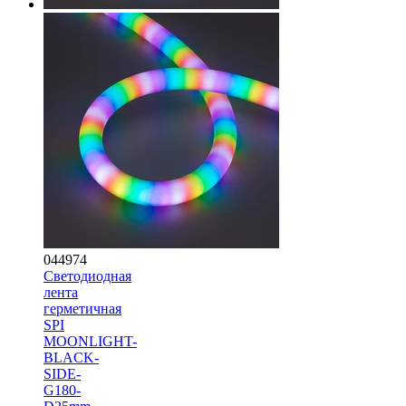
044974
Светодиодная
лента
герметичная
SPI
MOONLIGHT-
BLACK-
SIDE-
G180-