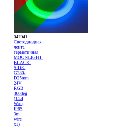
047041
Светодиодная
лента
герметичная
MOONLIGHT-
BLACK-
SIDE-
G280-
D25mm
24V
RGB
360deg
(14.4
W/m,
IP65,
3m,
wire
x1)