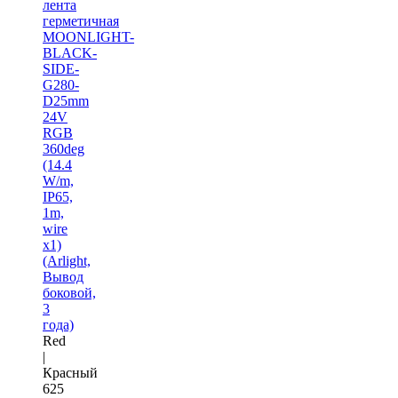
лента
герметичная
MOONLIGHT-
BLACK-
SIDE-
G280-
D25mm
24V
RGB
360deg
(14.4
W/m,
IP65,
1m,
wire
x1)
(Arlight,
Вывод
боковой,
3
года)
Red
|
Красный
625