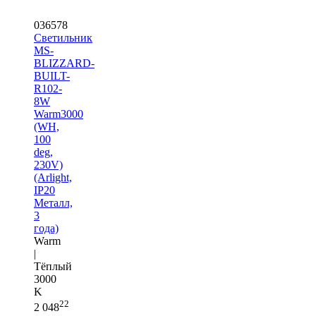
036578
Светильник
MS-
BLIZZARD-
BUILT-
R102-
8W
Warm3000
(WH,
100
deg,
230V)
(Arlight,
IP20
Металл,
3
года)
Warm
|
Тёплый
3000
K
22
2 048