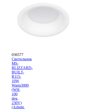
036577
Светильник
MS-
BLIZZARD-
BUILT-
R115-
10W
Warm3000
(WH,
100
deg,
230V)
(Arlight,