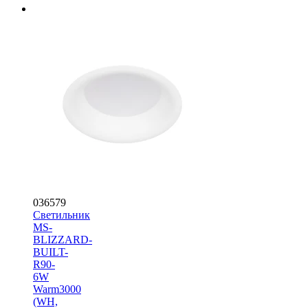
036579
Светильник
MS-
BLIZZARD-
BUILT-
R90-
6W
Warm3000
(WH,