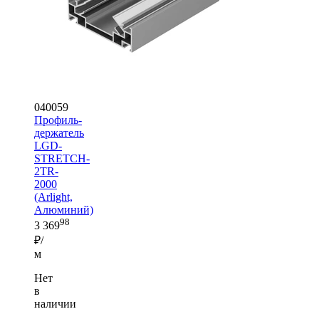
040059
Профиль-
держатель
LGD-
STRETCH-
2TR-
2000
(Arlight,
Алюминий)
98
3 369
₽/
м
Нет
в
наличии