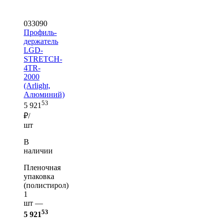
033090
Профиль-
держатель
LGD-
STRETCH-
4TR-
2000
(Arlight,
Алюминий)
53
5 921
₽/
шт
В
наличии
Пленочная
упаковка
(полистирол)
1
шт —
53
5 921