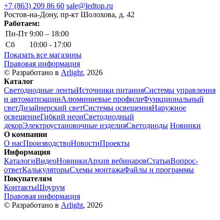
+7 (863) 209 86 60
sale@ledtop.ru
Ростов-на-Дону, пр-кт Шолохова, д. 42
Работаем:
Пн-Пт
9:00 – 18:00
Сб
10:00 - 17:00
Показать все магазины
Правовая информация
© Разработано в
Arlight
, 2026
Каталог
Светодиодные ленты
Источники питания
Системы управления
и автоматизации
Алюминиевые профили
Функциональный
свет
Дизайнерский свет
Системы освещения
Наружное
освещение
Гибкий неон
Светодиодный
декор
Электроустановочные изделия
Светодиоды
Новинки
О компании
О нас
Производство
Новости
Проекты
Информация
Каталоги
Видео
Новинки
Архив вебинаров
Статьи
Вопрос-
ответ
Калькуляторы
Схемы монтажа
Файлы и программы
Покупателям
Контакты
Шоурум
Правовая информация
© Разработано в
Arlight
, 2026