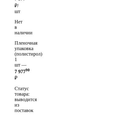
₽/
шт
Нет
в
наличии
Пленочная
упаковка
(полистирол)
1
шт —
90
7 977
₽
Статус
товара:
выводится
из
поставок