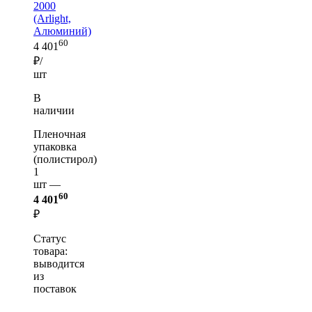
2000
(Arlight,
Алюминий)
60
4 401
₽/
шт
В
наличии
Пленочная
упаковка
(полистирол)
1
шт —
60
4 401
₽
Статус
товара:
выводится
из
поставок