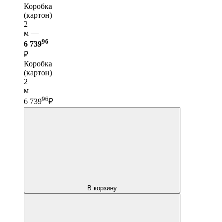
Коробка
(картон)
2
м —
96
6 739
₽
Коробка
(картон)
2
м
96
6 739
₽
В корзину