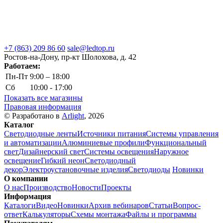
+7 (863) 209 86 60
sale@ledtop.ru
Ростов-на-Дону, пр-кт Шолохова, д. 42
Работаем:
Пн-Пт
9:00 – 18:00
Сб
10:00 - 17:00
Показать все магазины
Правовая информация
© Разработано в
Arlight
, 2026
Каталог
Светодиодные ленты
Источники питания
Системы управления
и автоматизации
Алюминиевые профили
Функциональный
свет
Дизайнерский свет
Системы освещения
Наружное
освещение
Гибкий неон
Светодиодный
декор
Электроустановочные изделия
Светодиоды
Новинки
О компании
О нас
Производство
Новости
Проекты
Информация
Каталоги
Видео
Новинки
Архив вебинаров
Статьи
Вопрос-
ответ
Калькуляторы
Схемы монтажа
Файлы и программы