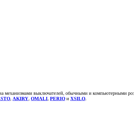
лена механизмами выключателей, обычными и компьютерными роз
ESTO
,
AKIRY
,
OMALI
,
PERIO
и
XSILO
.