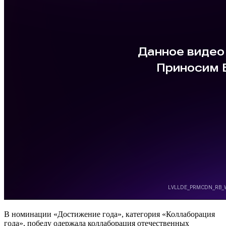
В номинации «Достижение года», категория «Коллаборация
года», победу одержала коллаборация отечественных