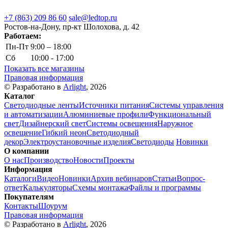
+7 (863) 209 86 60
sale@ledtop.ru
Ростов-на-Дону, пр-кт Шолохова, д. 42
Работаем:
Пн-Пт
9:00 – 18:00
Сб
10:00 - 17:00
Показать все магазины
Правовая информация
© Разработано в
Arlight
, 2026
Каталог
Светодиодные ленты
Источники питания
Системы управления
и автоматизации
Алюминиевые профили
Функциональный
свет
Дизайнерский свет
Системы освещения
Наружное
освещение
Гибкий неон
Светодиодный
декор
Электроустановочные изделия
Светодиоды
Новинки
О компании
О нас
Производство
Новости
Проекты
Информация
Каталоги
Видео
Новинки
Архив вебинаров
Статьи
Вопрос-
ответ
Калькуляторы
Схемы монтажа
Файлы и программы
Покупателям
Контакты
Шоурум
Правовая информация
© Разработано в
Arlight
, 2026