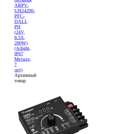
ARPV-
UH24200-
PFC-
DALI-
PH
(24V,
8.3A,
200W)
(Arlight,
IP67
Металл,
7
лет)
Архивный
товар