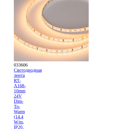
033606
Светодиодная
лента
RT-
A168-
10mm
24V
Dim-
To-
Warm
(14.4
W/m,
IP20,