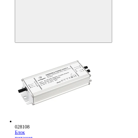
028108
Блок
питания