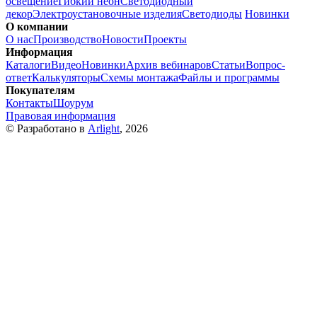
освещение
Гибкий неон
Светодиодный
декор
Электроустановочные изделия
Светодиоды
Новинки
О компании
О нас
Производство
Новости
Проекты
Информация
Каталоги
Видео
Новинки
Архив вебинаров
Статьи
Вопрос-
ответ
Калькуляторы
Схемы монтажа
Файлы и программы
Покупателям
Контакты
Шоурум
Правовая информация
© Разработано в
Arlight
, 2026