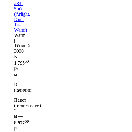
2835,
5m)
(Arlight,
Dim-
To-
Warm)
Warm
|
Тёплый
3000
K
50
1 795
₽/
м
В
наличии
Пакет
(полиэтилен)
5
м —
50
8 977
₽