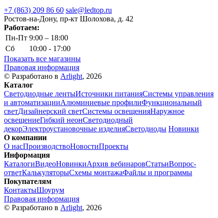
+7 (863) 209 86 60
sale@ledtop.ru
Ростов-на-Дону, пр-кт Шолохова, д. 42
Работаем:
Пн-Пт
9:00 – 18:00
Сб
10:00 - 17:00
Показать все магазины
Правовая информация
© Разработано в
Arlight
, 2026
Каталог
Светодиодные ленты
Источники питания
Системы управления
и автоматизации
Алюминиевые профили
Функциональный
свет
Дизайнерский свет
Системы освещения
Наружное
освещение
Гибкий неон
Светодиодный
декор
Электроустановочные изделия
Светодиоды
Новинки
О компании
О нас
Производство
Новости
Проекты
Информация
Каталоги
Видео
Новинки
Архив вебинаров
Статьи
Вопрос-
ответ
Калькуляторы
Схемы монтажа
Файлы и программы
Покупателям
Контакты
Шоурум
Правовая информация
© Разработано в
Arlight
, 2026