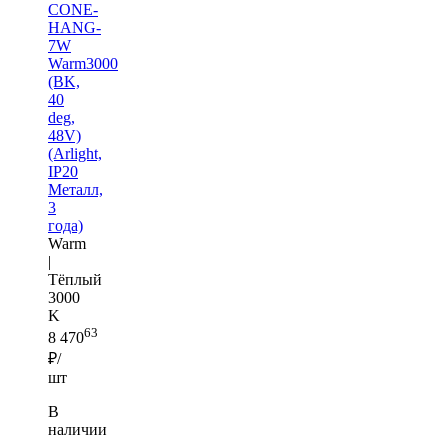
CONE-
HANG-
7W
Warm3000
(BK,
40
deg,
48V)
(Arlight,
IP20
Металл,
3
года)
Warm
|
Тёплый
3000
K
63
8 470
₽/
шт
В
наличии