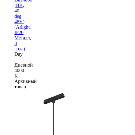
(BK,
40
deg,
48V)
(Arlight,
IP20
Металл,
3
года)
Day
|
Дневной
4000
K
Архивный
товар