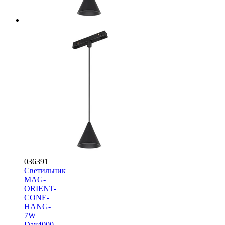
036391
Светильник
MAG-
ORIENT-
CONE-
HANG-
7W
Day4000