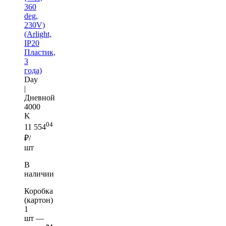
360
deg,
230V)
(Arlight,
IP20
Пластик,
3
года)
Day
|
Дневной
4000
K
04
11 554
₽/
шт
В
наличии
Коробка
(картон)
1
шт —