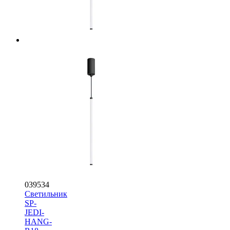
039534
Светильник
SP-
JEDI-
HANG-