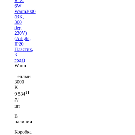
R18-
6W
Warm3000
(BK,
360
deg,
230V)
(Arlight,
IP20
Пластик,
3
года)
Warm
|
Тёплый
3000
K
11
9 534
₽/
шт
В
наличии
Коробка