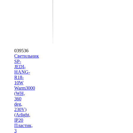
039536
Светильник
SP-
JEDI-
HANG-
R18-
10W
Warm3000
(WH,
360
deg,
230V)
(Arlight,
IP20
Пластик,
3