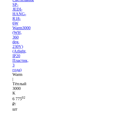
SP-
JEDI-
HANG-
R18-
6W
Warm3000
(WH,
360
deg,
230V)
(Arlight,
IP20
Пластик,
3
года)
Warm
|
Тёплый
3000
K
02
6 775
₽/
шт