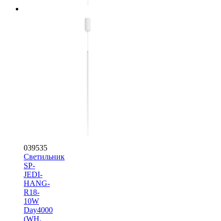
039535
Светильник
SP-
JEDI-
HANG-
R18-
10W
Day4000
(WH,