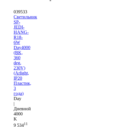
039533
Светильник
SP-
JEDI-
HANG-
R18-
6W
Day4000
(BK,
360
deg,
230V)
(Arlight,
IP20
Пластик,
3
года)
Day
|
Дневной
4000
K
11
9 534