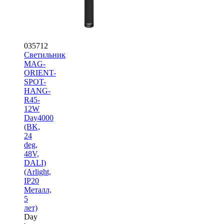
035712
Светильник
MAG-
ORIENT-
SPOT-
HANG-
R45-
12W
Day4000
(BK,
24
deg,
48V,
DALI)
(Arlight,
IP20
Металл,
5
лет)
Day