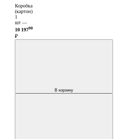
Коробка
(картон)
1
шт —
90
10 197
₽
В корзину