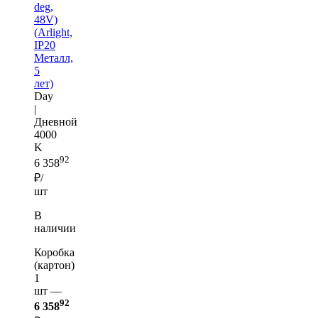
deg,
48V)
(Arlight,
IP20
Металл,
5
лет)
Day
|
Дневной
4000
K
92
6 358
₽/
шт
В
наличии
Коробка
(картон)
1
шт —
92
6 358