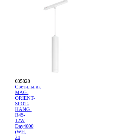
035828
Светильник
MAG-
ORIENT-
SPOT-
HANG-
R45-
12W
Day4000
(WH,
24