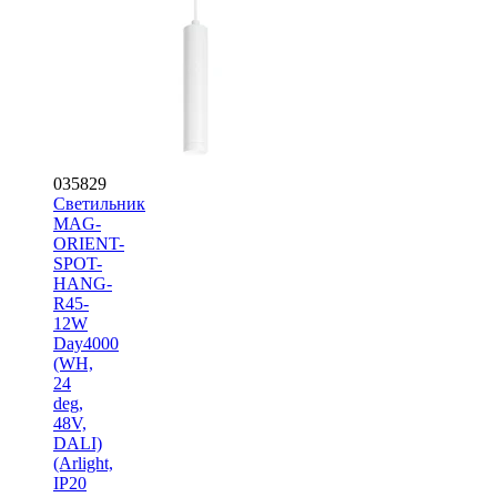
035829
Светильник
MAG-
ORIENT-
SPOT-
HANG-
R45-
12W
Day4000
(WH,
24
deg,
48V,
DALI)
(Arlight,
IP20