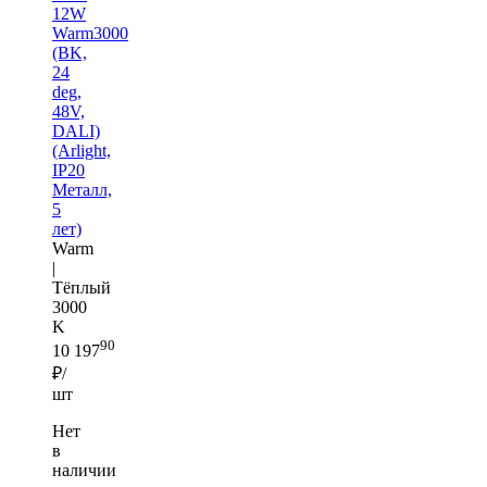
12W
Warm3000
(BK,
24
deg,
48V,
DALI)
(Arlight,
IP20
Металл,
5
лет)
Warm
|
Тёплый
3000
K
90
10 197
₽/
шт
Нет
в
наличии