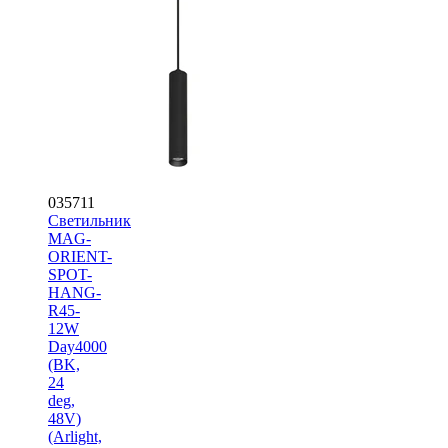
035711
Светильник
MAG-
ORIENT-
SPOT-
HANG-
R45-
12W
Day4000
(BK,
24
deg,
48V)
(Arlight,