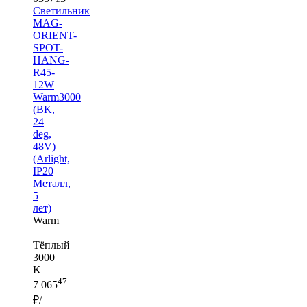
Светильник
MAG-
ORIENT-
SPOT-
HANG-
R45-
12W
Warm3000
(BK,
24
deg,
48V)
(Arlight,
IP20
Металл,
5
лет)
Warm
|
Тёплый
3000
K
47
7 065
₽/