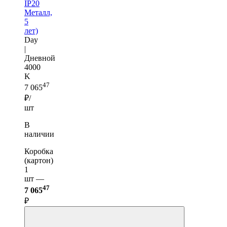
IP20
Металл,
5
лет)
Day
|
Дневной
4000
K
47
7 065
₽/
шт
В
наличии
Коробка
(картон)
1
шт —
47
7 065
₽