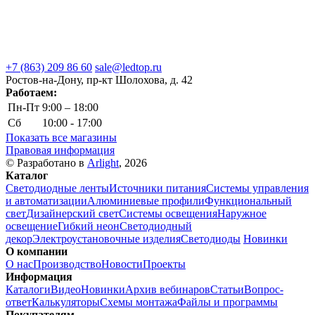
+7 (863) 209 86 60
sale@ledtop.ru
Ростов-на-Дону, пр-кт Шолохова, д. 42
Работаем:
Пн-Пт
9:00 – 18:00
Сб
10:00 - 17:00
Показать все магазины
Правовая информация
© Разработано в
Arlight
, 2026
Каталог
Светодиодные ленты
Источники питания
Системы управления
и автоматизации
Алюминиевые профили
Функциональный
свет
Дизайнерский свет
Системы освещения
Наружное
освещение
Гибкий неон
Светодиодный
декор
Электроустановочные изделия
Светодиоды
Новинки
О компании
О нас
Производство
Новости
Проекты
Информация
Каталоги
Видео
Новинки
Архив вебинаров
Статьи
Вопрос-
ответ
Калькуляторы
Схемы монтажа
Файлы и программы
Покупателям