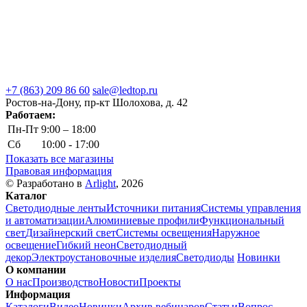
+7 (863) 209 86 60
sale@ledtop.ru
Ростов-на-Дону, пр-кт Шолохова, д. 42
Работаем:
Пн-Пт
9:00 – 18:00
Сб
10:00 - 17:00
Показать все магазины
Правовая информация
© Разработано в
Arlight
, 2026
Каталог
Светодиодные ленты
Источники питания
Системы управления
и автоматизации
Алюминиевые профили
Функциональный
свет
Дизайнерский свет
Системы освещения
Наружное
освещение
Гибкий неон
Светодиодный
декор
Электроустановочные изделия
Светодиоды
Новинки
О компании
О нас
Производство
Новости
Проекты
Информация
Каталоги
Видео
Новинки
Архив вебинаров
Статьи
Вопрос-