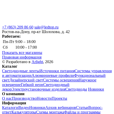
+7 (863) 209 86 60
sale@ledtop.ru
Ростов-на-Дону, пр-кт Шолохова, д. 42
Работаем:
Пн-Пт
9:00 – 18:00
Сб
10:00 - 17:00
Показать все магазины
Правовая информация
© Разработано в
Arlight
, 2026
Каталог
Светодиодные ленты
Источники питания
Системы управления
и автоматизации
Алюминиевые профили
Функциональный
свет
Дизайнерский свет
Системы освещения
Наружное
освещение
Гибкий неон
Светодиодный
декор
Электроустановочные изделия
Светодиоды
Новинки
О компании
О нас
Производство
Новости
Проекты
Информация
Каталоги
Видео
Новинки
Архив вебинаров
Статьи
Вопрос-
ответ
Калькуляторы
Схемы монтажа
Файлы и программы