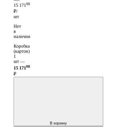
98
15 171
₽/
шт
Нет
в
наличии
Коробка
(картон)
1
шт —
98
15 171
₽
В корзину