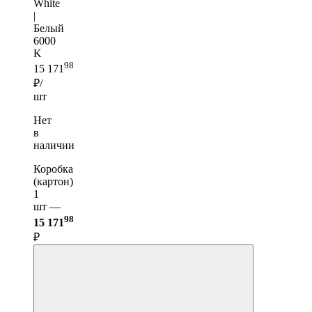
White
|
Белый
6000
K
98
15 171
₽/
шт
Нет
в
наличии
Коробка
(картон)
1
шт —
98
15 171
₽