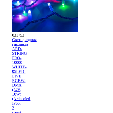
031753
Светодиодная
гирлянда
ARD-
STRING-
PRO-
10000-
WHITE-
95LED-
LIVE
RGBW-
DMX
(24V,
10W)
(Ardecoled,
IP65,
2
года)