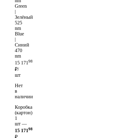
nm
Green
|
Зелёный
525
nm
Blue
|
Синий
470
nm
98
15 171
₽/
шт
Нет
в
наличии
Коробка
(картон)
1
шт —
98
15 171
₽