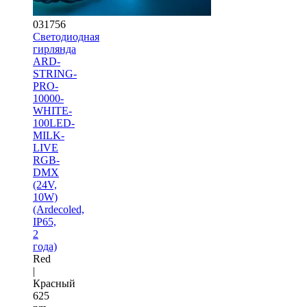
031756
Светодиодная
гирлянда
ARD-
STRING-
PRO-
10000-
WHITE-
100LED-
MILK-
LIVE
RGB-
DMX
(24V,
10W)
(Ardecoled,
IP65,
2
года)
Red
|
Красный
625