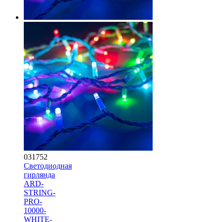
031752
Светодиодная
гирлянда
ARD-
STRING-
PRO-
10000-
WHITE-