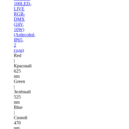
100LED-
LIVE
RGB-
DMX
(24V,
10W)
(Ardecoled,
IP65,
2
года)
Red
|
Красный
625
nm
Green
|
Зелёный
525
nm
Blue
|
Синий
470
nm