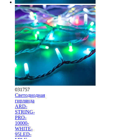
031757
Светодиодная
гирлянда
ARD-
STRING-
PRO-
10000-
WHITE-
95LED-