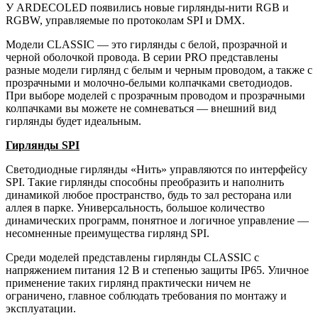
У ARDECOLED появились новые гирлянды-нити RGB и
RGBW, управляемые по протоколам SPI и DMX.
Модели CLASSIC — это гирлянды с белой, прозрачной и
черной оболочкой провода. В серии PRO представлены
разные модели гирлянд с белым и черным проводом, а также с
прозрачными и молочно-белыми колпачками светодиодов.
При выборе моделей с прозрачным проводом и прозрачными
колпачками вы можете не сомневаться — внешний вид
гирлянды будет идеальным.
Гирлянды SPI
Светодиодные гирлянды «Нить» управляются по интерфейсу
SPI. Такие гирлянды способны преобразить и наполнить
динамикой любое пространство, будь то зал ресторана или
аллея в парке. Универсальность, большое количество
динамических программ, понятное и логичное управление —
несомненные преимущества гирлянд SPI.
Среди моделей представлены гирлянды CLASSIC с
напряжением питания 12 В и степенью защиты IP65. Уличное
применение таких гирлянд практически ничем не
ограничено, главное соблюдать требования по монтажу и
эксплуатации.