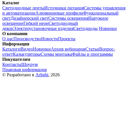
Каталог
Светодиодные ленты
Источники питания
Системы управления
и автоматизации
Алюминиевые профили
Функциональный
свет
Дизайнерский свет
Системы освещения
Наружное
освещение
Гибкий неон
Светодиодный
декор
Электроустановочные изделия
Светодиоды
Новинки
О компании
О нас
Производство
Новости
Проекты
Информация
Каталоги
Видео
Новинки
Архив вебинаров
Статьи
Вопрос-
ответ
Калькуляторы
Схемы монтажа
Файлы и программы
Покупателям
Контакты
Шоурум
Правовая информация
© Разработано в
Arlight
, 2026