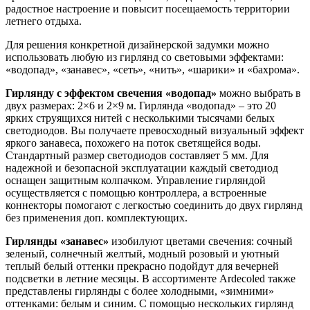
радостное настроение и повысит посещаемость территории
летнего отдыха.
Для решения конкретной дизайнерской задумки можно
использовать любую из гирлянд со световыми эффектами:
«водопад», «занавес», «сеть», «нить», «шарики» и «бахрома».
Гирлянду с эффектом свечения «водопад»
можно выбрать в
двух размерах: 2×6 и 2×9 м. Гирлянда «водопад» – это 20
ярких струящихся нитей с несколькими тысячами белых
светодиодов. Вы получаете превосходный визуальный эффект
яркого занавеса, похожего на поток светящейся воды.
Стандартный размер светодиодов составляет 5 мм. Для
надежной и безопасной эксплуатации каждый светодиод
оснащен защитным колпачком. Управление гирляндой
осуществляется с помощью контроллера, а встроенные
коннекторы помогают с легкостью соединить до двух гирлянд
без применения доп. комплектующих.
Гирлянды «занавес»
изобилуют цветами свечения: сочный
зеленый, солнечный желтый, модный розовый и уютный
теплый белый оттенки прекрасно подойдут для вечерней
подсветки в летние месяцы. В ассортименте Ardecoled также
представлены гирлянды с более холодными, «зимними»
оттенками: белым и синим. С помощью нескольких гирлянд