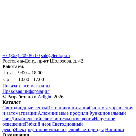
+7 (863) 209 86 60
sale@ledtop.ru
Ростов-на-Дону, пр-кт Шолохова, д. 42
Работаем:
Пн-Пт
9:00 – 18:00
Сб
10:00 - 17:00
Показать все магазины
Правовая информация
© Разработано в
Arlight
, 2026
Каталог
Светодиодные ленты
Источники питания
Системы управления
и автоматизации
Алюминиевые профили
Функциональный
свет
Дизайнерский свет
Системы освещения
Наружное
освещение
Гибкий неон
Светодиодный
декор
Электроустановочные изделия
Светодиоды
Новинки
О компании