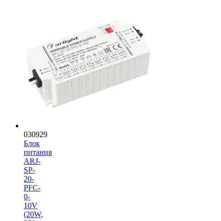
030929
Блок
питания
ARJ-
SP-
20-
PFC-
0-
10V
(20W,