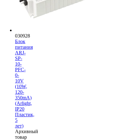
030928
Блок
питания
ARJ-
SP-
10-
PFC-
0-
10V
(10W,
120-
350mA)
(Arlight,
IP20
Пластик,
5
лет)
Архивный
товар