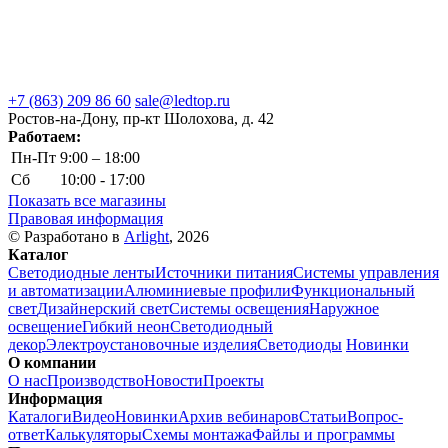
+7 (863) 209 86 60
sale@ledtop.ru
Ростов-на-Дону, пр-кт Шолохова, д. 42
Работаем:
Пн-Пт
9:00 – 18:00
Сб
10:00 - 17:00
Показать все магазины
Правовая информация
© Разработано в
Arlight
, 2026
Каталог
Светодиодные ленты
Источники питания
Системы управления
и автоматизации
Алюминиевые профили
Функциональный
свет
Дизайнерский свет
Системы освещения
Наружное
освещение
Гибкий неон
Светодиодный
декор
Электроустановочные изделия
Светодиоды
Новинки
О компании
О нас
Производство
Новости
Проекты
Информация
Каталоги
Видео
Новинки
Архив вебинаров
Статьи
Вопрос-
ответ
Калькуляторы
Схемы монтажа
Файлы и программы