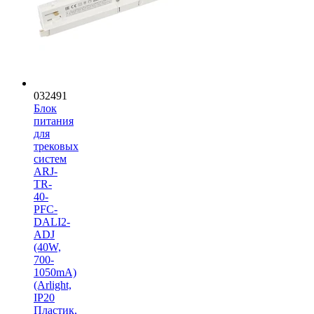
032491
Блок
питания
для
трековых
систем
ARJ-
TR-
40-
PFC-
DALI2-
ADJ
(40W,
700-
1050mA)
(Arlight,
IP20
Пластик,