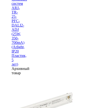
систем
ARJ-
TR-
25-
PFC-
DALI2-
ADJ
(25W,
350-
700mA)
(Arlight,
IP20
Пластик,
5
лет)
Архивный
товар