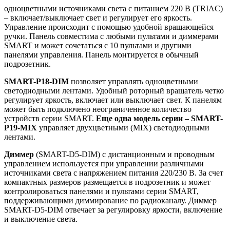
одноцветными источниками света с питанием 220 В (TRIAC)
– включает/выключает свет и регулирует его яркость.
Управление происходит с помощью удобной вращающейся
ручки. Панель совместима с любыми пультами и диммерами
SMART и может сочетаться с 10 пультами и другими
панелями управления. Панель монтируется в обычный
подрозетник.
SMART-P18-DIM
позволяет управлять одноцветными
светодиодными лентами. Удобный роторный вращатель четко
регулирует яркость, включает или выключает свет. К панелям
может быть подключено неограниченное количество
устройств серии SMART.
Еще одна модель серии – SMART-
P19-MIX
управляет двухцветными (MIX) светодиодными
лентами.
Диммер
(SMART-D5-DIM) с дистанционным и проводным
управлением используется при управлении различными
источниками света с напряжением питания 220/230 В. За счет
компактных размеров размещается в подрозетник и может
контролироваться панелями и пультами серии SMART,
поддерживающими диммирование по радиоканалу. Диммер
SMART-D5-DIM отвечает за регулировку яркости, включение
и выключение света.