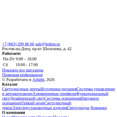
+7 (863) 209 86 60
sale@ledtop.ru
Ростов-на-Дону, пр-кт Шолохова, д. 42
Работаем:
Пн-Пт
9:00 – 18:00
Сб
10:00 - 17:00
Показать все магазины
Правовая информация
© Разработано в
Arlight
, 2026
Каталог
Светодиодные ленты
Источники питания
Системы управления
и автоматизации
Алюминиевые профили
Функциональный
свет
Дизайнерский свет
Системы освещения
Наружное
освещение
Гибкий неон
Светодиодный
декор
Электроустановочные изделия
Светодиоды
Новинки
О компании