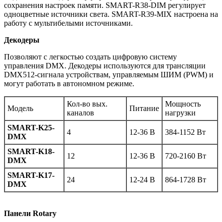
сохранения настроек памяти. SMART-R38-DIM регулирует
одноцветные источники света. SMART-R39-MIX настроена на
работу с мультибелыми источниками.
Декодеры
Позволяют с легкостью создать цифровую систему
управления DMX. Декодеры используются для трансляции
DMX512-сигнала устройствам, управляемым ШИМ (PWM) и
могут работать в автономном режиме.
Кол-во вых.
Мощность
Модель
Питание
каналов
нагрузки
SMART-K25-
4
12-36 В
384-1152 Вт
DMX
SMART-K18-
12
12-36 В
720-2160 Вт
DMX
SMART-K17-
24
12-24 В
864-1728 Вт
DMX
Панели Rotary