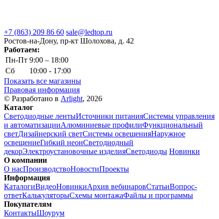
+7 (863) 209 86 60
sale@ledtop.ru
Ростов-на-Дону, пр-кт Шолохова, д. 42
Работаем:
Пн-Пт
9:00 – 18:00
Сб
10:00 - 17:00
Показать все магазины
Правовая информация
© Разработано в
Arlight
, 2026
Каталог
Светодиодные ленты
Источники питания
Системы управления
и автоматизации
Алюминиевые профили
Функциональный
свет
Дизайнерский свет
Системы освещения
Наружное
освещение
Гибкий неон
Светодиодный
декор
Электроустановочные изделия
Светодиоды
Новинки
О компании
О нас
Производство
Новости
Проекты
Информация
Каталоги
Видео
Новинки
Архив вебинаров
Статьи
Вопрос-
ответ
Калькуляторы
Схемы монтажа
Файлы и программы
Покупателям
Контакты
Шоурум