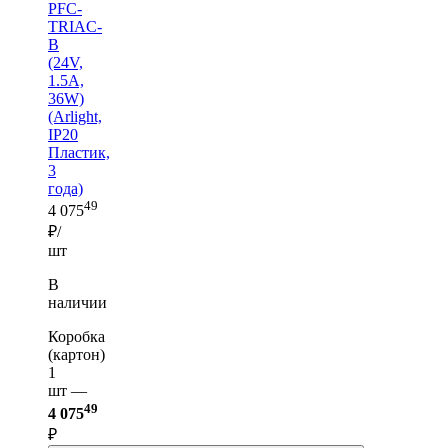
PFC-
TRIAC-
B
(24V,
1.5A,
36W)
(Arlight,
IP20
Пластик,
3
года)
49
4 075
₽/
шт
В
наличии
Коробка
(картон)
1
шт —
49
4 075
₽