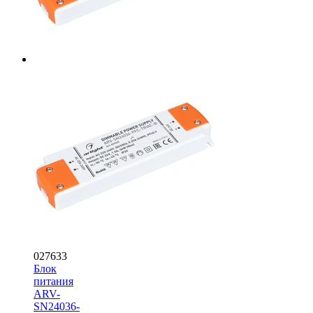
027633
Блок
питания
ARV-
SN24036-