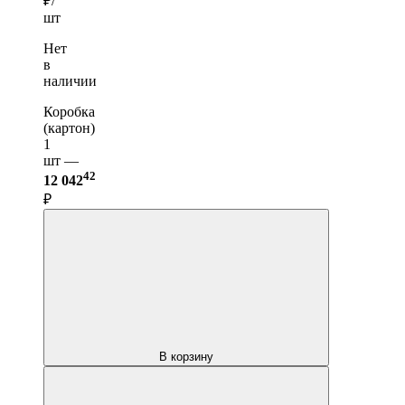
₽/
шт
Нет
в
наличии
Коробка
(картон)
1
шт —
42
12 042
₽
В корзину