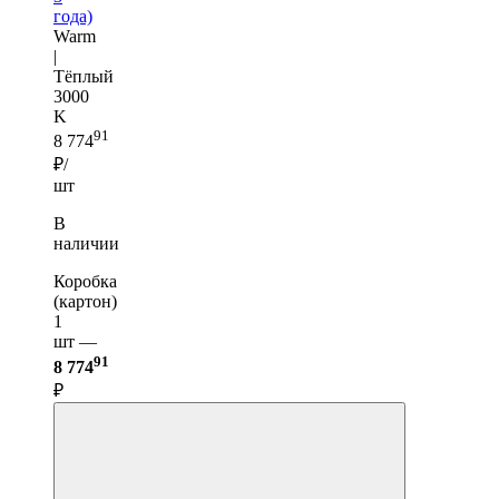
года)
Warm
|
Тёплый
3000
K
91
8 774
₽/
шт
В
наличии
Коробка
(картон)
1
шт —
91
8 774
₽