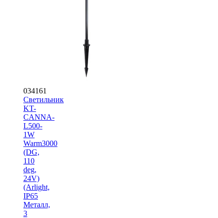
034161
Светильник
KT-
CANNA-
L500-
1W
Warm3000
(DG,
110
deg,
24V)
(Arlight,
IP65
Металл,
3