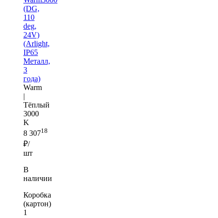
(DG,
110
deg,
24V)
(Arlight,
IP65
Металл,
3
года)
Warm
|
Тёплый
3000
K
18
8 307
₽/
шт
В
наличии
Коробка
(картон)
1