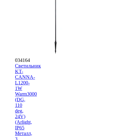
034164
Светильник
KT-
CANNA-
L1200-
1W
Warm3000
(DG,
110
deg,
24V)
(Arlight,
IP65
Металл,
3