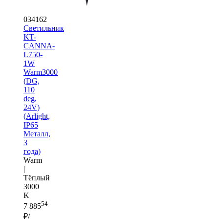
034162
Светильник
KT-
CANNA-
L750-
1W
Warm3000
(DG,
110
deg,
24V)
(Arlight,
IP65
Металл,
3
года)
Warm
|
Тёплый
3000
K
54
7 885
₽/