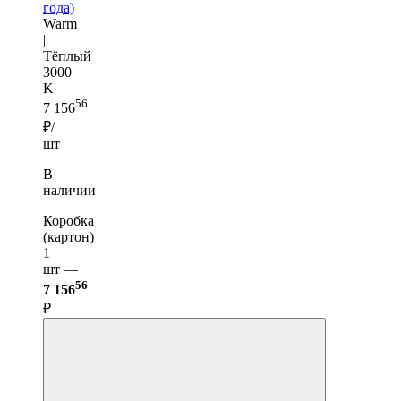
года)
Warm
|
Тёплый
3000
K
56
7 156
₽/
шт
В
наличии
Коробка
(картон)
1
шт —
56
7 156
₽