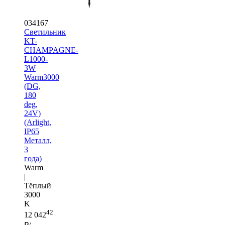
034167
Светильник
KT-
CHAMPAGNE-
L1000-
3W
Warm3000
(DG,
180
deg,
24V)
(Arlight,
IP65
Металл,
3
года)
Warm
|
Тёплый
3000
K
42
12 042