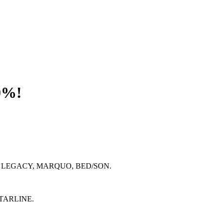
0%!
A, LEGACY, MARQUO, BED/SON.
STARLINE.