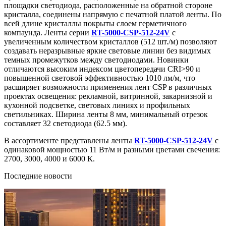
площадки светодиода, расположенные на обратной стороне
кристалла, соединены напрямую с печатной платой ленты. По
всей длине кристаллы покрыты слоем герметичного
компаунда. Ленты серии
RT-5000-CSP-512-24V
с
увеличенным количеством кристаллов (512 шт./м) позволяют
создавать неразрывные яркие световые линии без видимых
темных промежутков между светодиодами. Новинки
отличаются высоким индексом цветопередачи CRI>90 и
повышенной световой эффективностью 1010 лм/м, что
расширяет возможности применения лент CSP в различных
проектах освещения: рекламной, витринной, закарнизной и
кухонной подсветке, световых линиях и профильных
светильниках. Ширина ленты 8 мм, минимальный отрезок
составляет 32 светодиода (62.5 мм).
В ассортименте представлены ленты
RT-5000-CSP-512-24V
с
одинаковой мощностью 11 Вт/м и разными цветами свечения:
2700, 3000, 4000 и 6000 К.
Последние новости