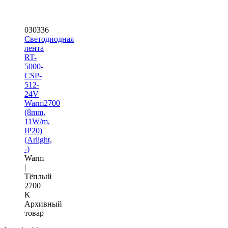
030336
Светодиодная
лента
RT-
5000-
CSP-
512-
24V
Warm2700
(8mm,
11W/m,
IP20)
(Arlight,
-)
Warm
|
Тёплый
2700
K
Архивный
товар