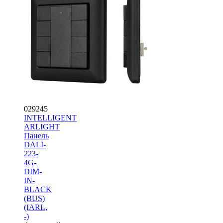
029245
INTELLIGENT
ARLIGHT
Панель
DALI-
223-
4G-
DIM-
IN-
BLACK
(BUS)
(IARL,
-)