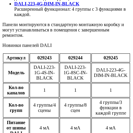
DALI-223-4G-DIM-IN-BLACK
Расширенный функционал: 4 группы с 3 функциями в
каждой.
Панели монтируются в стандартную монтажную коробку и
могут устанавливаться в помещения с завершенным
ремонтом.
Новинки панелей DALI
Артикул
029243
029244
029245
DALI-223-
DALI-223-
DALI-223-4G-
Модель
1G-4S-IN-
1G-8SC-IN-
DIM-IN-BLACK
BLACK
BLACK
Кол-во
1
1
1
каналов
4 группы/3
Кол-во
4 группы/4
4 группы/8
функции в
групп
сцены
сцен
каждой группе
Питание
от шины
4 мА
4 мА
4 мА