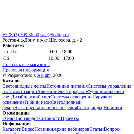
+7 (863) 209 86 60
sale@ledtop.ru
Ростов-на-Дону, пр-кт Шолохова, д. 42
Работаем:
Пн-Пт
9:00 – 18:00
Сб
10:00 - 17:00
Показать все магазины
Правовая информация
© Разработано в
Arlight
, 2026
Каталог
Светодиодные ленты
Источники питания
Системы управления
и автоматизации
Алюминиевые профили
Функциональный
свет
Дизайнерский свет
Системы освещения
Наружное
освещение
Гибкий неон
Светодиодный
декор
Электроустановочные изделия
Светодиоды
Новинки
О компании
О нас
Производство
Новости
Проекты
Информация
Каталоги
Видео
Новинки
Архив вебинаров
Статьи
Вопрос-