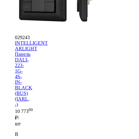
029243
INTELLIGENT
ARLIGHT
Панель
DALI-
223-
1G-
4S-
IN-
BLACK
(BUS)
(IARL,
-)
00
10 773
₽/
шт
В