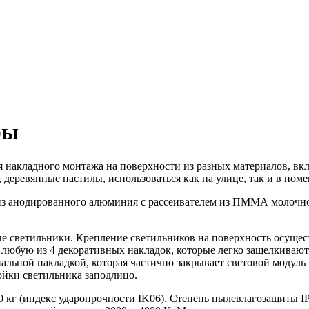
ры
 накладного монтажа на поверхности из разных материалов, вклю
 деревянные настилы, использоваться как на улице, так и в пом
 из анодированного алюминия с рассеивателем из ПММА молочно
 светильники. Крепление светильников на поверхность осущес
 любую из 4 декоративных накладок, которые легко защелкивают
альной накладкой, которая частично закрывает световой модуль
ойки светильника заподлицо.
 кг (индекс ударопрочности IK06). Степень пылевлагозащиты I