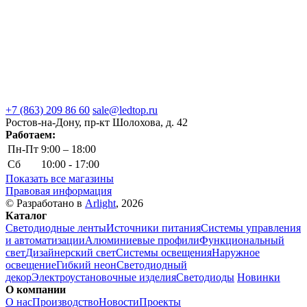
+7 (863) 209 86 60
sale@ledtop.ru
Ростов-на-Дону, пр-кт Шолохова, д. 42
Работаем:
Пн-Пт
9:00 – 18:00
Сб
10:00 - 17:00
Показать все магазины
Правовая информация
© Разработано в
Arlight
, 2026
Каталог
Светодиодные ленты
Источники питания
Системы управления
и автоматизации
Алюминиевые профили
Функциональный
свет
Дизайнерский свет
Системы освещения
Наружное
освещение
Гибкий неон
Светодиодный
декор
Электроустановочные изделия
Светодиоды
Новинки
О компании
О нас
Производство
Новости
Проекты