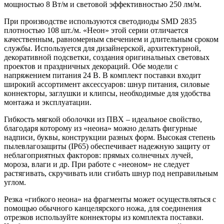
мощностью 8 Вт/м и световой эффективностью 250 лм/м.
При производстве используются светодиоды SMD 2835
плотностью 108 шт./м. «Неон» этой серии отличается
качественным, равномерным свечением и длительным сроком
службы. Используется для дизайнерской, архитектурной,
декоративной подсветки, создания оригинальных световых
проектов и праздничных декораций. Обе модели с
напряжением питания 24 В. В комплект поставки входит
широкий ассортимент аксессуаров: шнур питания, силовые
коннекторы, заглушки и клипсы, необходимые для удобства
монтажа и эксплуатации.
Гибкость мягкой оболочки из ПВХ – идеальное свойство,
благодаря которому из «неона» можно делать фигурные
надписи, буквы, конструкции разных форм. Высокая степень
пылевлагозащиты (IP65) обеспечивает надежную защиту от
неблагоприятных факторов: прямых солнечных лучей,
мороза, влаги и др. При работе с «неоном» не следует
растягивать, скручивать или сгибать шнур под неправильным
углом.
Резка «гибкого неона» на фрагменты может осуществляться с
помощью обычного канцелярского ножа, для соединения
отрезков используйте коннекторы из комплекта поставки.