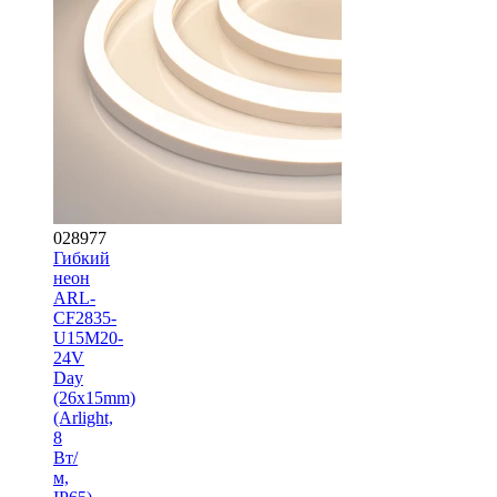
028977
Гибкий
неон
ARL-
CF2835-
U15M20-
24V
Day
(26x15mm)
(Arlight,
8
Вт/
м,