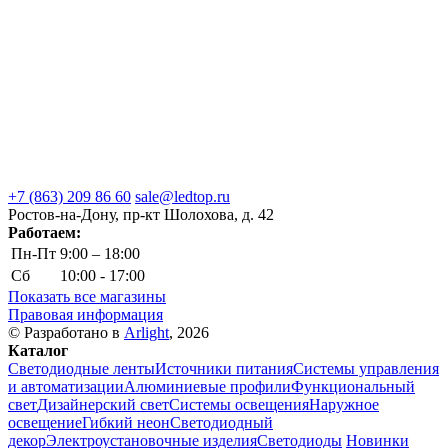
+7 (863) 209 86 60
sale@ledtop.ru
Ростов-на-Дону, пр-кт Шолохова, д. 42
Работаем:
Пн-Пт
9:00 – 18:00
Сб
10:00 - 17:00
Показать все магазины
Правовая информация
© Разработано в
Arlight
, 2026
Каталог
Светодиодные ленты
Источники питания
Системы управления
и автоматизации
Алюминиевые профили
Функциональный
свет
Дизайнерский свет
Системы освещения
Наружное
освещение
Гибкий неон
Светодиодный
декор
Электроустановочные изделия
Светодиоды
Новинки